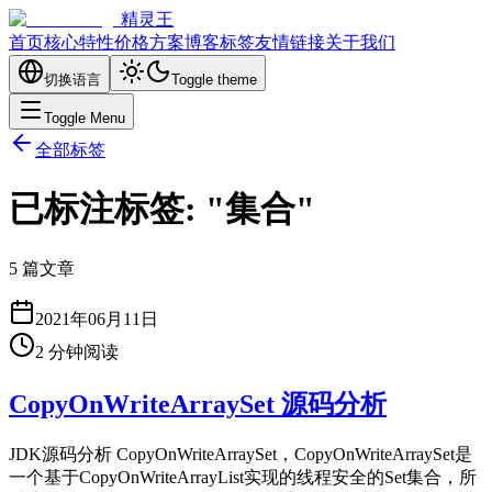
精灵王
首页
核心特性
价格方案
博客
标签
友情链接
关于我们
切换语言
Toggle theme
Toggle Menu
全部标签
已标注标签: "集合"
5 篇文章
2021年06月11日
2
分钟阅读
CopyOnWriteArraySet 源码分析
JDK源码分析 CopyOnWriteArraySet，CopyOnWriteArraySet是
一个基于CopyOnWriteArrayList实现的线程安全的Set集合，所