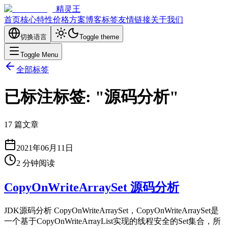
精灵王
首页
核心特性
价格方案
博客
标签
友情链接
关于我们
切换语言
Toggle theme
Toggle Menu
全部标签
已标注标签: "源码分析"
17 篇文章
2021年06月11日
2
分钟阅读
CopyOnWriteArraySet 源码分析
JDK源码分析 CopyOnWriteArraySet，CopyOnWriteArraySet是
一个基于CopyOnWriteArrayList实现的线程安全的Set集合，所