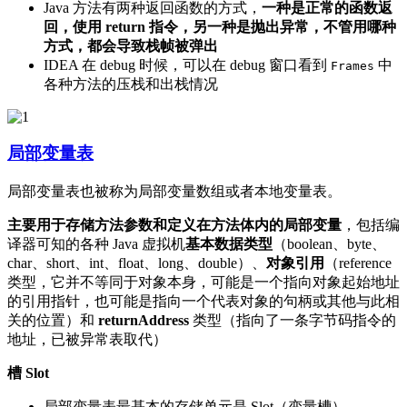
Java 方法有两种返回函数的方式，
一种是正常的函数返
回，使用 return 指令，另一种是抛出异常，不管用哪种
方式，都会导致栈帧被弹出
IDEA 在 debug 时候，可以在 debug 窗口看到
中
Frames
各种方法的压栈和出栈情况
局部变量表
局部变量表也被称为局部变量数组或者本地变量表。
主要用于存储方法参数和定义在方法体内的局部变量
，包括编
译器可知的各种 Java 虚拟机
基本数据类型
（boolean、byte、
char、short、int、float、long、double）、
对象引用
（reference
类型，它并不等同于对象本身，可能是一个指向对象起始地址
的引用指针，也可能是指向一个代表对象的句柄或其他与此相
关的位置）和
returnAddress
类型（指向了一条字节码指令的
地址，已被异常表取代）
槽 Slot
局部变量表最基本的存储单元是 Slot（变量槽）