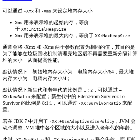
可以通过
和
来设定堆内存大小
-Xmx
-Xms
用来表示堆的起始内存，等价
Xms
于
XX:InitialHeapSize
用来表示堆的最大内存，等价于
Xmx
XX:MaxHeapSize
通常会将 -Xmx 和 -Xms 两个参数配置为相同的值，其目的是
为了能够在垃圾回收机制清理完堆区后不再需要重新分隔计算
堆的大小，从而提高性能。
默认情况下，初始堆内存大小为：电脑内存大小/64，最大堆
内存大小为：电脑内存大小/4；
默认情况下新生代和老年代的比例是
，可以通过
1：2
–
来配置；新生代中的 Eden:From Survivor:To
XX:NewRatio
Survivor 的比例是 8:1:1，可以通过
来配
-XX:SurvivorRatio
置。
若在 JDK 7 中开启了
，JVM 会
-XX:+UseAdaptiveSizePolicy
动态调整 JVM 堆中各个区域的大小以及进入老年代的年龄。
此时
和
将会失效，而 JDK
–XX:NewRatio
-XX:SurvivorRatio