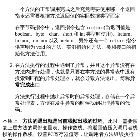
一个方法的正常调用完成之后究竟需要使用哪一个返回
指令还需要根据方法返回值的实际数据类型而定
在字节码指令中，返回指令包含
(当返回值是
ireturn
boolean、byte、char、short 和 int 类型时使用)、lreturn、
freturn、dreturn 以及 areturn，另外还有一个
指令
return
供声明为 void 的方法、实例初始化方法、类和接口的初
始化方法使用。
在方法执行的过程中遇到了异常，并且这个异常没有在
方法内进行处理，也就是只要在本方法的异常表中没有
搜索到匹配的异常处理器，就会导致方法退出。简称
异
常完成出口
方法执行过程中抛出异常时的异常处理，存储在一个异
常处理表，方便在发生异常的时候找到处理异常的代
码。
本质上，
方法的退出就是当前栈帧出栈的过程
。此时，需要恢
复上层方法的局部变量表、操作数栈、将返回值压入调用者栈
帧的操作数栈、设置PC寄存器值等，让调用者方法继续执行