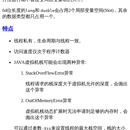
64位长度的
和
会占用2个局部变量空间(Slot)，其余
long
duoble
的数据类型都只占用一个。
特点
线程私有，生命周期与线程一致。
访问速度仅次于程序计数器
JAVA虚拟机栈可能会出现两种异常:
StackOverFlowError异常
线程请求的栈深度大于虚拟机允许的深度，会抛出
这个异常
OutOfMemoryError异常
虚拟机栈动态扩展时无法申请到足够的内存时，会
抛出这个异常
可以通过参数
来设置线程的最大栈空间，栈的大小
-Xss