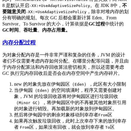
8 是默认开启
。在 JDK 8中，
不
-XX:+UseAdaptiveSizePolicy
要随意关闭
，除非对堆内存的划
-XX:+UseAdaptiveSizePolicy
分有明确的规划。每次 GC 后都会重新计算 Eden、From
Survivor、To Survivor 的大小，计算依据是
GC过程
中统计的
GC时间
、
吞吐量
、
内存占用量。
内存分配过程
为对象分配内存是一件非常严谨和复杂的任务，JVM 的设计
者们不仅需要考虑内存如何分配、在哪里分配等问题，并且由
于内存分配算法和内存回收算法密切相关，所以还需要考虑
GC 执行完内存回收后是否会在内存空间中产生内存碎片。
new 的对象先放在伊甸园区（
），此区有大小限制
Eden
当伊甸园（
）的空间填满时，程序又需要创建对
Eden
象，JVM 的垃圾回收器将对伊甸园区进行垃圾回收
（
），将伊甸园区中的不再被其他对象所引用
Minor GC
的对象进行销毁。再加载新的对象放到伊甸园区。
然后将伊甸园中的剩余对象移动到幸存者
区
From
如果再次触发垃圾回收，此时上次幸存下来的放到幸存
者
区，如果没有回收，就会放到幸存者
区
From
To