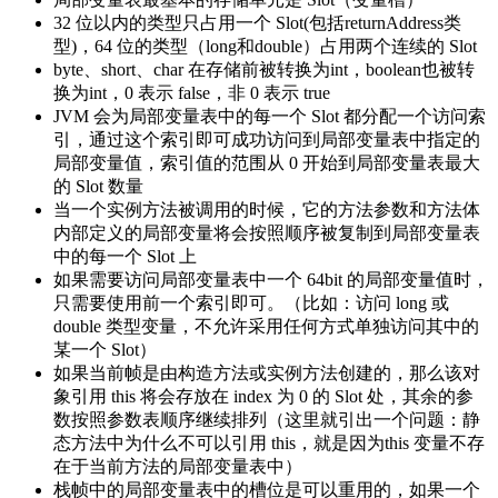
32 位以内的类型只占用一个 Slot(包括returnAddress类
型)，64 位的类型（long和double）占用两个连续的 Slot
byte、short、char 在存储前被转换为int，boolean也被转
换为int，0 表示 false，非 0 表示 true
JVM 会为局部变量表中的每一个 Slot 都分配一个访问索
引，通过这个索引即可成功访问到局部变量表中指定的
局部变量值，索引值的范围从 0 开始到局部变量表最大
的 Slot 数量
当一个实例方法被调用的时候，它的方法参数和方法体
内部定义的局部变量将会按照顺序被复制到局部变量表
中的每一个 Slot 上
如果需要访问局部变量表中一个 64bit 的局部变量值时，
只需要使用前一个索引即可。（比如：访问 long 或
double 类型变量，不允许采用任何方式单独访问其中的
某一个 Slot）
如果当前帧是由构造方法或实例方法创建的，那么该对
象引用 this 将会存放在 index 为 0 的 Slot 处，其余的参
数按照参数表顺序继续排列（这里就引出一个问题：静
态方法中为什么不可以引用 this，就是因为this 变量不存
在于当前方法的局部变量表中）
栈帧中的局部变量表中的槽位是可以重用的，如果一个