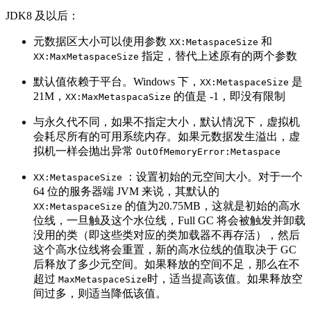
JDK8 及以后：
元数据区大小可以使用参数
和
XX:MetaspaceSize
指定，替代上述原有的两个参数
XX:MaxMetaspaceSize
默认值依赖于平台。Windows 下，
是
XX:MetaspaceSize
21M，
的值是 -1，即没有限制
XX:MaxMetaspacaSize
与永久代不同，如果不指定大小，默认情况下，虚拟机
会耗尽所有的可用系统内存。如果元数据发生溢出，虚
拟机一样会抛出异常
OutOfMemoryError:Metaspace
：设置初始的元空间大小。对于一个
XX:MetaspaceSize
64 位的服务器端 JVM 来说，其默认的
的值为20.75MB，这就是初始的高水
XX:MetaspaceSize
位线，一旦触及这个水位线，Full GC 将会被触发并卸载
没用的类（即这些类对应的类加载器不再存活），然后
这个高水位线将会重置，新的高水位线的值取决于 GC
后释放了多少元空间。如果释放的空间不足，那么在不
超过
时，适当提高该值。如果释放空
MaxMetaspaceSize
间过多，则适当降低该值。