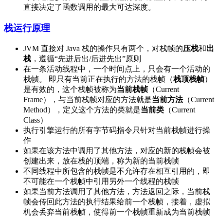
直接决定了函数调用的最大可达深度。
栈运行原理
JVM 直接对 Java 栈的操作只有两个，对栈帧的
压栈
和
出
栈
，遵循“先进后出/后进先出”原则
在一条活动线程中，一个时间点上，只会有一个活动的
栈帧。 即只有当前正在执行的方法的栈帧（
栈顶栈帧
）
是有效的，这个栈帧被称为
当前栈帧
（Current
Frame），与当前栈帧对应的方法就是
当前方法
（Current
Method），定义这个方法的类就是
当前类
（Current
Class）
执行引擎运行的所有字节码指令只针对当前栈帧进行操
作
如果在该方法中调用了其他方法，对应的新的栈帧会被
创建出来，放在栈的顶端，称为新的当前栈帧
不同线程中所包含的栈帧是不允许存在相互引用的，即
不可能在一个栈帧中引用另外一个线程的栈帧
如果当前方法调用了其他方法，方法返回之际，当前栈
帧会传回此方法的执行结果给前一个栈帧，接着，虚拟
机会丢弃当前栈帧，使得前一个栈帧重新成为当前栈帧