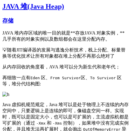
JAVA 堆(Java Heap)
存储
JAVA 堆内存区域的唯一目的就是**存放JAVA 对象实例，**
几乎所有的对象实例以及数组都会在这里分配内存。
💡随着JIT编译器的发展与逃逸分析技术，栈上分配、标量替
换等优化技术让所有对象都在堆上分配不再那么绝对了
从内存回收的角度看，AVA 堆可以分为新生代和老年代；
再细致一点有
区、
区、
区
Eden
From Survivor
To Survivor
等，堆分代结构图:
Java 虚拟机规范规定，Java 堆可以是处于物理上不连续的内存
空间中，只要逻辑上是连续的即可，像磁盘空间一样。实现
时，既可以是固定大小，也可以是可扩展的，主流虚拟机都是
可扩展的（通过
和
控制），如果堆中没有完成实例
-Xmx
-Xms
分配，并且堆无法再扩展时，就会抛出
异
OutOfMemoryError