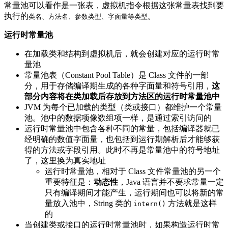
常量池可以看作是一张表，虚拟机指令根据这张常量表找到要
执行的
。
类名、方法名、参数类型、字面量等类型
运行时常量池
在加载类和结构到虚拟机后，就会创建对应的运行时常
量池
常量池表（Constant Pool Table）是 Class 文件的一部
分，用于存储编译期生成的各种字面量和符号引用，
这
部分内容将在类加载后存放到方法区的运行时常量池中
JVM 为每个已加载的类型（类或接口）都维护一个常量
池。池中的数据项像数组项一样，是通过索引访问的
运行时常量池中包含各种不同的常量，包括编译器就已
经明确的数值字面量，也包括到运行期解析后才能够获
得的方法或字段引用。此时不再是常量池中的符号地址
了，这里换为真实地址
运行时常量池，相对于 Class 文件常量池的另一个
重要特征是：
动态性
，Java 语言并不要求常量一定
只有编译期间才能产生，运行期间也可以将新的常
量放入池中，String 类的
方法就是这样
intern()
的
当创建类或接口的运行时常量池时，如果构造运行时常