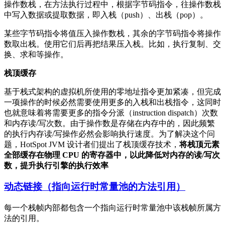
操作数栈，在方法执行过程中，根据字节码指令，往操作数栈
中写入数据或提取数据，即入栈（push）、出栈（pop）。
某些字节码指令将值压入操作数栈，其余的字节码指令将操作
数取出栈。使用它们后再把结果压入栈。比如，执行复制、交
换、求和等操作。
栈顶缓存
基于栈式架构的虚拟机所使用的零地址指令更加紧凑，但完成
一项操作的时候必然需要使用更多的入栈和出栈指令，这同时
也就意味着将需要更多的指令分派（instruction dispatch）次数
和内存读/写次数。由于操作数是存储在内存中的，因此频繁
的执行内存读/写操作必然会影响执行速度。为了解决这个问
题，HotSpot JVM 设计者们提出了栈顶缓存技术，
将栈顶元素
全部缓存在物理 CPU 的寄存器中，以此降低对内存的读/写次
数，提升执行引擎的执行效率
动态链接（指向运行时常量池的方法引用）
每一个栈帧内部都包含一个指向运行时常量池中该栈帧所属方
法的引用。