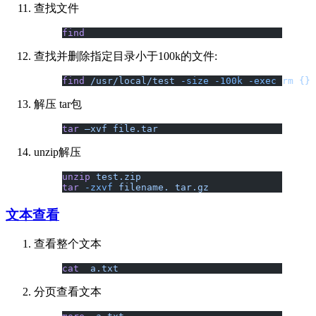
查找文件
find
查找并删除指定目录小于100k的文件:
find
 /usr/local/test
 -size
 -100k
 -exec
 rm
 {}
 
解压 tar包
tar
 –xvf
 file.tar
unzip解压
unzip
 test.zip
tar
 -zxvf
 filename.
 tar.gz
文本查看
查看整个文本
cat
  a.txt
分页查看文本