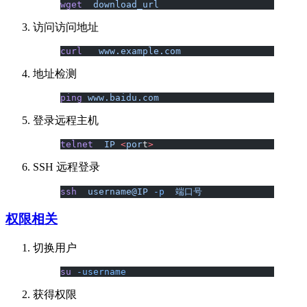
wget
  download_url
访问访问地址
curl
   www.example.com
地址检测
ping
 www.baidu.com
登录远程主机
telnet
  IP
 <
por
t
>
SSH 远程登录
ssh
  username@IP
 -p
  端口号
权限相关
切换用户
su
 -username
获得权限