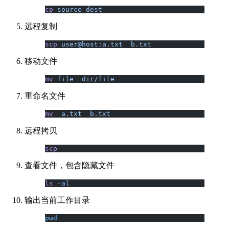
cp
 source
 dest
远程复制
scp
 user@host:a.txt
  b.txt
移动文件
mv
 file
  dir/file
重命名文件
mv
  a.txt
  b.txt
远程拷贝
scp
查看文件，包含隐藏文件
ls
 -al
输出当前工作目录
pwd