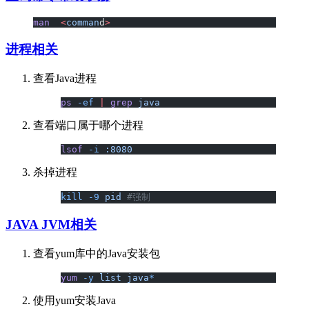
man
  <
comman
d
>
进程相关
查看Java进程
ps
 -ef
 |
 grep
 java
查看端口属于哪个进程
lsof
 -i
 :8080
杀掉进程
kill
 -9
 pid
 #强制
JAVA JVM相关
查看yum库中的Java安装包
yum
 -y
 list
 java
*
使用yum安装Java