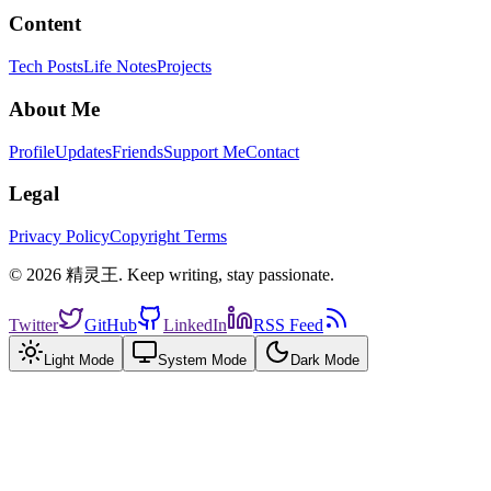
Content
Tech Posts
Life Notes
Projects
About Me
Profile
Updates
Friends
Support Me
Contact
Legal
Privacy Policy
Copyright Terms
© 2026 精灵王. Keep writing, stay passionate.
Twitter
GitHub
LinkedIn
RSS Feed
Light Mode
System Mode
Dark Mode