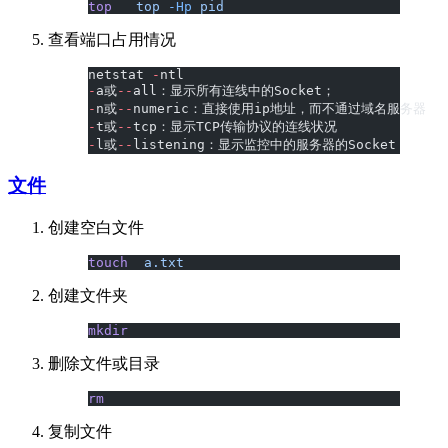
top
   top
 -Hp
 pid
查看端口占用情况
netstat 
-
ntl
-
a或
--
all：显示所有连线中的Socket；
-
n或
--
numeric：直接使用ip地址，而不通过域名服务器
-
t或
--
tcp：显示TCP传输协议的连线状况
-
l或
--
listening：显示监控中的服务器的Socket
文件
创建空白文件
touch
  a.txt
创建文件夹
mkdir
删除文件或目录
rm
复制文件