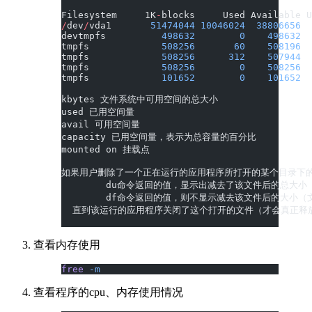
Filesystem     1K
-
blocks     Used Available U
/
dev
/
vda1       
51474044
 10046024
  38806656
  
devtmpfs          
498632
        0
    498632
  
tmpfs             
508256
       60
    508196
  
tmpfs             
508256
      312
    507944
  
tmpfs             
508256
        0
    508256
  
tmpfs             
101652
        0
    101652
  
kbytes 文件系统中可用空间的总大小
used 已用空间量
avail 可用空间量
capacity 已用空间量，表示为总容量的百分比
mounted on 挂载点
如果用户删除了一个正在运行的应用程序所打开的某个目录下
	du命令返回的值，显示出减去了该文件后的总大小
	df命令返回的值，则不显示减去该文件后的大小
  直到该运行的应用程序关闭了这个打开的文件（才会真正释
查看内存使用
free
 -m
查看程序的cpu、内存使用情况