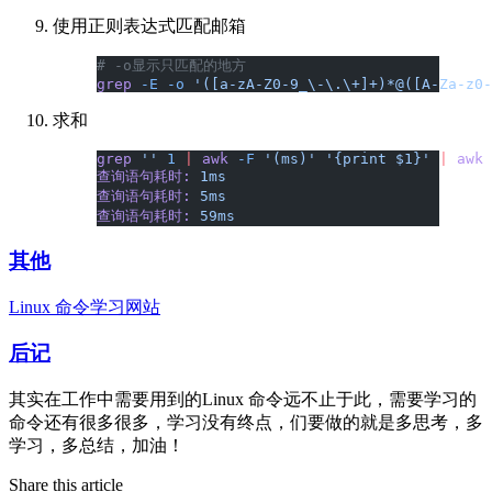
使用正则表达式匹配邮箱
# -o显示只匹配的地方
grep
 -E
 -o
 '([a-zA-Z0-9_\-\.\+]+)*@([A-Za-z0-
求和
grep
 ''
 1
 |
 awk
 -F
 '(ms)'
 '{print $1}'
 |
 awk
 
查询语句耗时:
 1ms
查询语句耗时:
 5ms
查询语句耗时:
 59ms
其他
Linux 命令学习网站
后记
其实在工作中需要用到的Linux 命令远不止于此，需要学习的
命令还有很多很多，学习没有终点，们要做的就是多思考，多
学习，多总结，加油！
Share this article