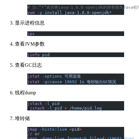
# 注:“*”表示将java-1.8.0-openjdk的所有相关Java
yum
 -y
 install
 java-1.8.0-openjdk
*
显示进程信息
jps
查看JVM参数
jinfo
 pid
查看GC日志
jstat
 -options
 可用选项
jstat
 -gccause
 19692
 1s
 每秒输出GC情况
线程dump
jstack
 -l
 pid
 jstack
 -l
 pid
 >
 /home/pid.log
堆转储
jmap
 -histo:live
 <
pi
d
>
//
 or
jmap
 -dump:live,format=b,file=d:/19692_dump
  