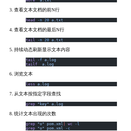
more
  a.txt
查看文本文档的前N行
head
 -n
 20
 a.txt
查看文本文档的最后N行
tail
 -n
 20
 a.txt
持续动态刷新显示文本内容
tail
 -f
 a.log
tailf
  a.log
浏览文本
less
 a.log
从文本按指定字段查找
grep
 "key"
 a.log
统计文本出现的次数
grep
 "o"
 pom.xml
|
 wc
 -l
grep
 "o"
 pom.xml
 -c